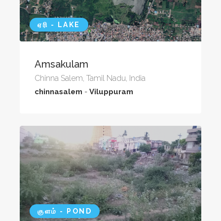
ஏரி - LAKE
Amsakulam
Chinna Salem, Tamil Nadu, India
chinnasalem
-
Viluppuram
குளம் - POND