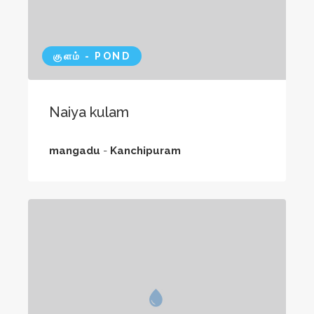
குளம் - POND
Naiya kulam
mangadu
-
Kanchipuram